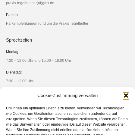
praxis-tegelhuetter(at)gmx.de
Parken:
Parkempfehlungen rund um die Praxis Tegelhütter
Sprechzeiten
Montag:
7:30 – 12:00 Uhr und 15:00 – 18:00 Uhr
Dienstag:
7:30 – 12:00 Uhr
Mittwoch:
Cookie-Zustimmung verwalten
7:30 – 12:30 Uhr
Um Ihnen ein optimales Erlebnis zu bieten, verwenden wir Technologien
Donnerstag:
wie Cookies, um Geräteinformationen zu speichern und/oder darauf
zuzugreifen. Wenn Sie diesen Technologien zustimmen, können wir Daten
7:30 – 12:00 Uhr und 15:00 – 18:00 Uhr
wie das Surfverhalten oder eindeutige IDs auf dieser Website verarbeiten.
Wenn Sie Ihre Zustimmung nicht erteilen oder zurückziehen, können
Freitag: