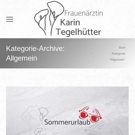
Kategorie-Archive:
Sie befinden sich hier:
Start
Kategorie
Allgemein
"Allgemein"