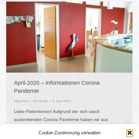
April-2020 – Informationen Corona
Pandemie
Allgemein
Von
ac-wst
9. April 2020
Liebe Patientinnen! Aufgrund der sich rasch
ausbreitenden Corona Pandemie haben wir aus
Sicherheitsgründen etliche Routinetermine akut
Cookie-Zustimmung verwalten
abbestellt. Wir bitten um Ihr Verständnis und werden